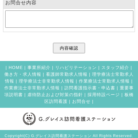
お問合せ内容
|
HOME
|
事業所紹介
|
リハビリテーション
|
スタッフ紹介
|
働き方・求人情報
|
看護師常勤求人情報
|
理学療法士常勤求人
情報
|
理学療法士非常勤求人情報
|
作業療法士常勤求人情報
|
作業療法士非常勤求人情報
|
訪問看護指示書・申込書
|
重要事
項説明書
|
虐待防止および対策の指針
|
採用特設ページ
|
板橋
区訪問看護
|
お問合せ |
Copyright(C) G.グレイス訪問看護ステーション All Rights Reserved.