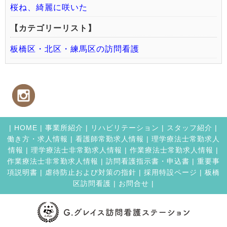
桜ね、綺麗に咲いた
【カテゴリーリスト】
板橋区・北区・練馬区の訪問看護
|
HOME
|
事業所紹介
|
リハビリテーション
|
スタッフ紹介
|
働き方・求人情報
|
看護師常勤求人情報
|
理学療法士常勤求人
情報
|
理学療法士非常勤求人情報
|
作業療法士常勤求人情報
|
作業療法士非常勤求人情報
|
訪問看護指示書・申込書
|
重要事
項説明書
|
虐待防止および対策の指針
|
採用特設ページ
|
板橋
区訪問看護
|
お問合せ |