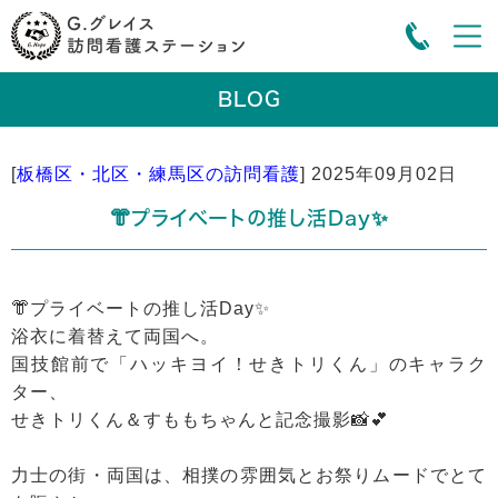
BLOG
[
板橋区・北区・練馬区の訪問看護
]
2025年09月02日
👘プライベートの推し活Day✨
👘プライベートの推し活Day✨
浴衣に着替えて両国へ。
国技館前で「ハッキヨイ！せきトリくん」のキャラク
ター、
せきトリくん＆すももちゃんと記念撮影📸💕
力士の街・両国は、相撲の雰囲気とお祭りムードでとて