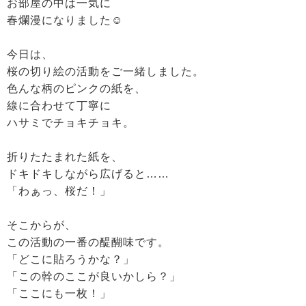
お部屋の中は一気に
春爛漫になりました☺️
今日は、
桜の切り絵の活動をご一緒しました。
色んな柄のピンクの紙を、
線に合わせて丁寧に
ハサミでチョキチョキ。
折りたたまれた紙を、
ドキドキしながら広げると……
「わぁっ、桜だ！」
そこからが、
この活動の一番の醍醐味です。
「どこに貼ろうかな？」
「この幹のここが良いかしら？」
「ここにも一枚！」