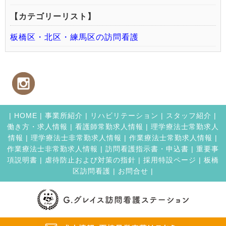
【カテゴリーリスト】
板橋区・北区・練馬区の訪問看護
|
HOME
|
事業所紹介
|
リハビリテーション
|
スタッフ紹介
|
働き方・求人情報
|
看護師常勤求人情報
|
理学療法士常勤求人
情報
|
理学療法士非常勤求人情報
|
作業療法士常勤求人情報
|
作業療法士非常勤求人情報
|
訪問看護指示書・申込書
|
重要事
項説明書
|
虐待防止および対策の指針
|
採用特設ページ
|
板橋
区訪問看護
|
お問合せ |